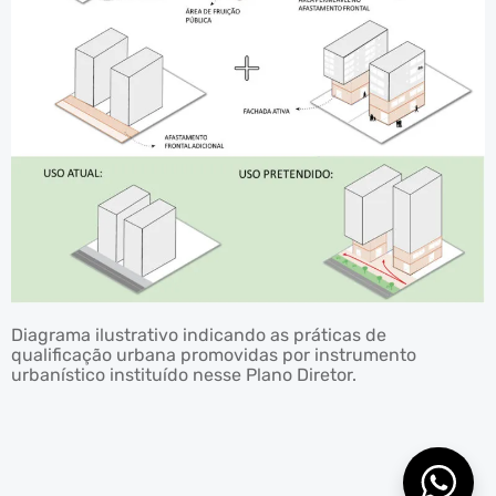
Nós valorizamos sua
privacidade
Nosso site utiliza cookies que melhoram
a sua experiência, lembram suas
preferências e personalizam os
Diagrama ilustrativo indicando as práticas de
conteúdos que você vê. Ao continuar
qualificação urbana promovidas por instrumento
navegando, você concorda com a nossa
urbanístico instituído nesse Plano Diretor.
Política de Privacidade
.
ENTENDI