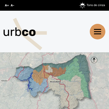
Tons de cinza
A+
A-